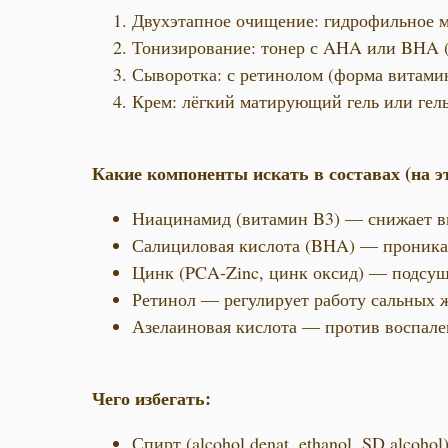
Двухэтапное очищение: гидрофильное ма
Тонизирование: тонер с AHA или BHA (
Сыворотка: с ретинолом (форма витамин
Крем: лёгкий матирующий гель или гель
Какие компоненты искать в составах (на э
Ниацинамид (витамин B3) — снижает вы
Салициловая кислота (BHA) — проникае
Цинк (PCA-Zinc, цинк оксид) — подсуши
Ретинол — регулирует работу сальных же
Азелаиновая кислота — против воспале
Чего избегать:
Спирт (alcohol denat, ethanol, SD alcohol)