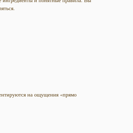
ые ингредиенты и понятные правила. Вы
ляться.
риентируются на ощущения «прямо