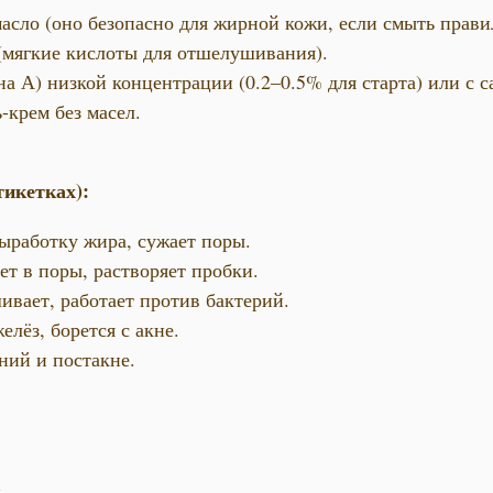
сло (оно безопасно для жирной кожи, если смыть прави
мягкие кислоты для отшелушивания).
а А) низкой концентрации (0.2–0.5% для старта) или с 
-крем без масел.
тикетках):
работку жира, сужает поры.
т в поры, растворяет пробки.
вает, работает против бактерий.
лёз, борется с акне.
ний и постакне.
.