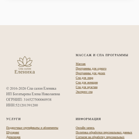
МАССАЖ И СПА ПРОГРАММЫ
Массаж
Программы для одного
Программы для двоих
Спа для лица
Спа для женщин
Спа для мужчин
© 2016-2026 Спа салон Еленика
Экспресс спа
ИП Богатырева Елена Николаевна
ОГРНИП: 316527500060938
ИНН:521201391200
УСЛУГИ
ИНФОРМАЦИЯ
Подарочные сертификаты и абонементы
Онлайн запись
Шугаринг
Политика обработки персональных данных
Депиляция
Согласие на обработку персональных