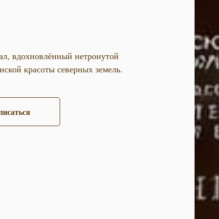
уал, вдохновлённый нетронутой
нской красоты северных земель.
писаться